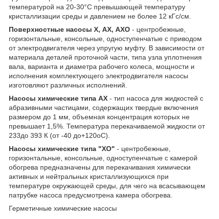
температурой на 20-30°С превышающей температуру
кристаллизации среды и давлением не более 12 кГс/см.
Поверхностные насосы X, АХ, АХО
- центробежные,
горизонтальные, консольные, одноступенчатые с приводом
от электродвигателя через упругую муфту. В зависимости от
материала деталей проточной части, типа узла уплотнения
вала, варианта и диаметра рабочего колеса, мощности и
исполнения комплектующего электродвигателя насосы
изготовляют различных исполнений.
Насосы химические типа АХ
- тип насоса для жидкостей с
абразивными частицами, содержащих твердые включения
размером до 1 мм, объемная концентрация которых не
превышает 1,5%. Температура перекачиваемой жидкости от
233до 393 К (от -40 до+120оС).
Насосы химические типа "ХО"
- центробежные,
горизонтальные, консольные, одноступенчатые с камерой
обогрева предназначены для перекачивания химически
активных и нейтральных кристаллизующихся при
температуре окружающей среды, для чего на всасывающем
патрубке насоса предусмотрена камера обогрева.
Герметичные химические насосы