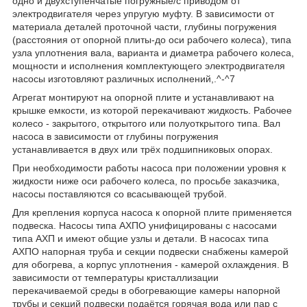
одно и двухступенчатые погружные/с приводом от
электродвигателя через упругую муфту. В зависимости от
материала деталей проточной части, глубины погружения
(расстояния от опорной плиты-до оси рабочего колеса), типа
узла уплотнения вала, варианта и диаметра рабочего колеса,
мощности и исполнения комплектующего электродвигателя
насосы изготовляют различных исполнений,.^-^
7
Агрегат монтируют на опорной плите и устанавливают на
крышке емкости, из которой перекачивают жидкость. Рабочее
колесо - закрытого, открытого или полуоткрытого типа. Вал
насоса в зависимости от глубины погружения
устанавливается в двух или трёх подшипниковых опорах.
При необходимости работы насоса при положении уровня к
жидкости ниже оси рабочего колеса, по просьбе заказчика,
насосы поставляются со всасывающей трубой.
Для крепления корпуса насоса к опорной плите применяется
подвеска. Насосы типа АХПО унифицированы с насосами
типа АХП и имеют общие узлы и детали. В насосах типа
АХПО напорная труба и секции подвески снабжены камерой
для обогрева, а корпус уплотнения - камерой охлаждения. В
зависимости от температуры кристаллизации
перекачиваемой среды в обогревающие камеры напорной
трубы и секций подвески подаётся горячая вода или пар с