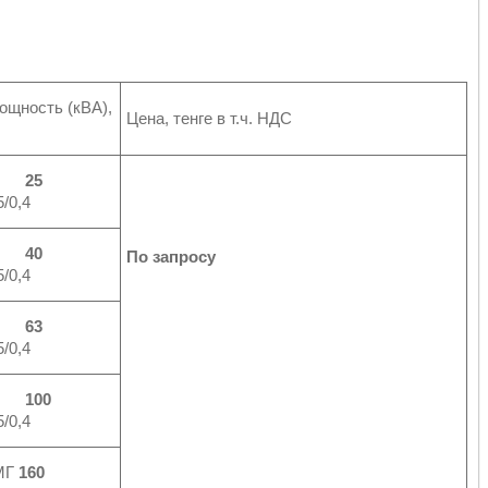
мощность (кВА),
Цена, тенге в т.ч. НДС
МГ
25
/0,4
МГ
40
По запросу
/0,4
МГ
63
/0,4
МГ
100
/0,4
МГ
160