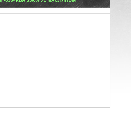
-630- КВА 35/0,4 У1 МАСЛЯНЫЙ