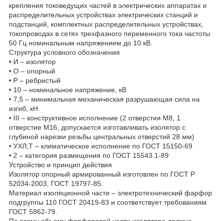
крепления токоведущих частей в электрических аппаратах и
распределительных устройствах электрических станций и
подстанций, комплектных распределительных устройствах,
токопроводах в сетях трехфазного переменного тока частоты
50 Гц номинальным напряжением до 10 кВ.
Структура условного обозначения
• И – изолятор
• О – опорный
• Р – ребристый
• 10 – номинальное напряжение, кВ
• 7,5 – минимальная механическая разрушающая сила на
изгиб, кН
• III – конструктивное исполнение (2 отверстия М8, 1
отверстие М16, допускается изготавливать изолятор с
глубиной нарезки резьбы центральных отверстий 28 мм)
• УХЛ,Т – климатическое исполнение по ГОСТ 15150-69
• 2 – категория размещения по ГОСТ 15543.1-89
Устройство и принцип действия
Изолятор опорный армированный изготовлен по ГОСТ Р
52034-2003, ГОСТ 19797-85.
Материал изоляционной части – электротехнический фарфор
подгруппы 110 ГОСТ 20419-83 и соответствует требованиям
ГОСТ 5862-79.
По всему объему фарфоровой части изолятора должна