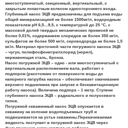
многоступенчатый, секционный, вертикальный, с
закрытым лопастным колесом одностороннего входа.
Глубинный насос ЭЦВ предназначены для подъема воды
общей минерализацией не более 1500мг/л, водородным
показателем рН 6,5…9,5, с температурой до 25 °С, с
массовой долей твердых механических примесей не
более 0,01%, содержанием хлоридов не более 350 мг/л,
сульфатов не более 500 мг/л, сероводорода не более 1,5
мг/л. Материал проточной части погружного насоса ЭЦВ
– чугун, полифосфонитрилхлорид (норил),
нержавеющая сталь, бронза.
Насос погружной ЭЦВ
– одно - или многоступенчатый с
вертикальным расположением вала, работает с
подпором (расстояние от поверхности воды до
напорного патрубка насоса – обеспечивает смачивание
верхнего подшипника при запуске и бескавитационную
работу насоса). Величина подпора – 1 метр. Ступени
глубинного насоса ЭЦВ – радиального и полуосевого
типов.
Погружной скважинный насос ЭЦВ опускается в
скважину на колонне водоподъемных труб и
подвешивается на устье скважины.Перекачиваемая
жидкость поступает в погружной насос ЭЦВ через
фильтрующую сетку корпуса на рабочее