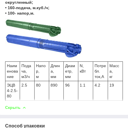
округленный;
• 160-подача, м.куб./ч;
• 100- напор,м.
Наим
Пода
Напо
Длин
Диам
N,
Потре
Масс
енова
ча,
р,
а,
етр,
кВт
бл.
а,
ние
м3/ч
м
мм
мм
ток,А
кг
ЭЦВ
2.5
80
890
96
1.1
4.2
19
4-2.5-
80
Скрыть
Способ упаковки