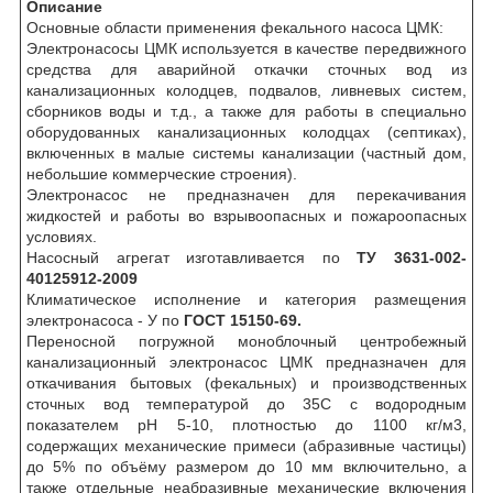
Описание
Основные области применения фекального насоса ЦМК:
Электронасосы ЦМК используется в качестве передвижного
средства для аварийной откачки сточных вод из
канализационных колодцев, подвалов, ливневых систем,
сборников воды и т.д., а также для работы в специально
оборудованных канализационных колодцах (септиках),
включенных в малые системы канализации (частный дом,
небольшие коммерческие строения).
Электронасос не предназначен для перекачивания
жидкостей и работы во взрывоопасных и пожароопасных
условиях.
Насосный агрегат изготавливается по
ТУ 3631-002-
40125912-2009
Климатическое исполнение и категория размещения
электронасоса - У по
ГОСТ 15150-69.
Переносной погружной моноблочный центробежный
канализационный электронасос ЦМК предназначен для
откачивания бытовых (фекальных) и производственных
сточных вод температурой до 35С с водородным
показателем рН 5-10, плотностью до 1100 кг/м3,
содержащих механические примеси (абразивные частицы)
до 5% по объёму размером до 10 мм включительно, а
также отдельные неабразивные механические включения