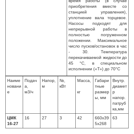
время работы (в случае
приобретения вместе со
станцией управления),
уплотнение вала торцевое.
Насосы подходят для
непрерывной работы в
полностью погруженном
положении. Максимальное
число пусков/остановок в час
- 30. Температура
перекачиваемой жидкости до
45 °С, в специальном
исполнении («Т») до 70°С
Наиме
Подач
Напор,
№,
Масса,
Габари
Внутр.
новани
а,
м
кВт
тные
диамет
е
м3/ч
кг
размер
р
ы, мм
напор.
патруб
ка,мм
ЦМК
16
27
3
42
660х39
63
16-27
5х268