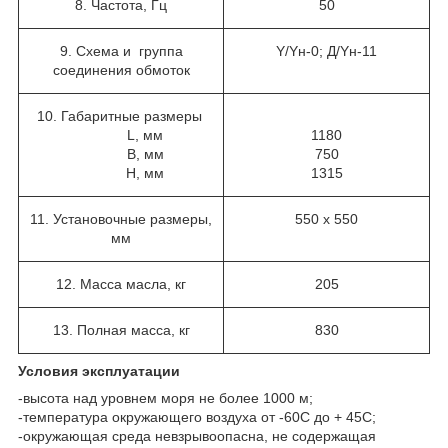
8. Частота, Гц
50
9. Схема и группа
Y/Yн-0; Д/Yн-11
соединения обмоток
10. Габаритные размеры
L, мм
1180
B, мм
750
H, мм
1315
11. Установочные размеры,
550 х 550
мм
12. Масса масла, кг
205
13. Полная масса, кг
830
Условия эксплуатации
-высота над уровнем моря не более 1000 м;
-температура окружающего воздуха от -60С до + 45С;
-окружающая среда невзрывоопасна, не содержащая