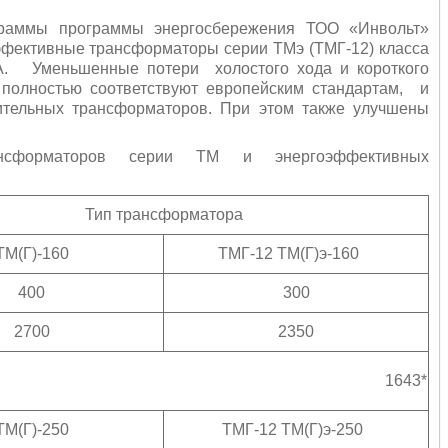
ограммы программы энергосбережения ТОО «Инвольт»
фективные трансформаторы серии ТМэ (ТМГ-12) класса
кВА. Уменьшенные потери
холостого хода и короткого
полностью соответствуют европейским стандартам,
и
ительных трансформаторов. При этом также улучшены
ансформаторов серии ТМ и энергоэффективных
Тип трансформатора
ТМ(Г)-160
ТМГ-12 ТМ(Г)э-160
400
300
2700
2350
1643*
ТМ(Г)-250
ТМГ-12 ТМ(Г)э-250