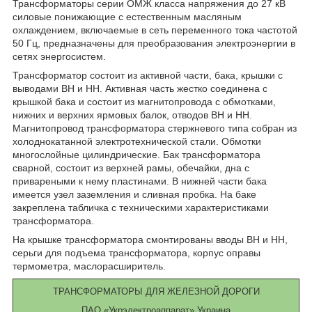
Трансформаторы серии ОМЖ класса напряжения до 27 кВ
силовые понижающие с естественным масляным
охлаждением, включаемые в сеть переменного тока частотой
50 Гц, предназначены для преобразования электроэнергии в
сетях энергосистем.
Трансформатор состоит из активной части, бака, крышки с
выводами ВН и НН. Активная часть жестко соединена с
крышкой бака и состоит из магнитопровода с обмотками,
нижних и верхних ярмовых балок, отводов ВН и НН.
Магнитопровод трансформатора стержневого типа собран из
холоднокатанной электротехнической стали. Обмотки
многослойные цилиндрические. Бак трансформатора
сварной, состоит из верхней рамы, обечайки, дна с
привареными к нему пластинами. В нижней части бака
имеется узел заземления и сливная пробка. На баке
закреплена табличка с техническими характеристиками
трансформатора.
На крышке трансформатора смонтированы вводы ВН и НН,
серьги для подъема трансформатора, корпус оправы
термометра, маслорасширитель.
ТРАНСФОРМАТОРЫ ДЛЯ ЖЕЛЕЗНОЙ ДОРОГИ
ПАО «Укрэлектроаппарат» Украина