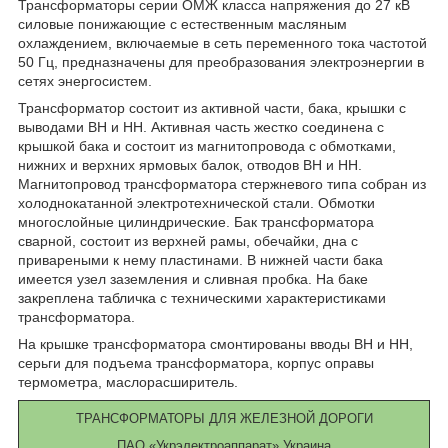
Трансформаторы серии ОМЖ класса напряжения до 27 кВ
силовые понижающие с естественным масляным
охлаждением, включаемые в сеть переменного тока частотой
50 Гц, предназначены для преобразования электроэнергии в
сетях энергосистем.
Трансформатор состоит из активной части, бака, крышки с
выводами ВН и НН. Активная часть жестко соединена с
крышкой бака и состоит из магнитопровода с обмотками,
нижних и верхних ярмовых балок, отводов ВН и НН.
Магнитопровод трансформатора стержневого типа собран из
холоднокатанной электротехнической стали. Обмотки
многослойные цилиндрические. Бак трансформатора
сварной, состоит из верхней рамы, обечайки, дна с
привареными к нему пластинами. В нижней части бака
имеется узел заземления и сливная пробка. На баке
закреплена табличка с техническими характеристиками
трансформатора.
На крышке трансформатора смонтированы вводы ВН и НН,
серьги для подъема трансформатора, корпус оправы
термометра, маслорасширитель.
ТРАНСФОРМАТОРЫ ДЛЯ ЖЕЛЕЗНОЙ ДОРОГИ
ПАО «Укрэлектроаппарат» Украина