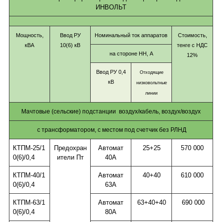
ИНВОЛЬТ
Мощность,
Ввод РУ
Номинальный ток аппаратов
Стоимость,
кВА
10(6) кВ
тенге с НДС
на стороне НН, А
12%
Ввод РУ 0,4
Отходящие
кВ
низковольтные
линии
Мачтовые (сельские) подстанции
воздух/кабель, воздух/воздух
с трансформатором, с местом под счетчик без РЛНД
КТПМ-25/1
Предохран
Автомат
25+25
570 000
0(6)/0,4
ители Пт
40А
КТПМ-40/1
Автомат
40+40
610 000
0(6)/0,4
63А
КТПМ-63/1
Автомат
63+40+40
690 000
0(6)/0,4
80А