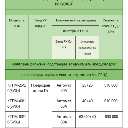
ИНВОЛЬТ
Мощность,
Ввод РУ
Номинальный ток аппаратов
Стоимость,
кВА
10(6) кВ
тенге с НДС
на стороне НН, А
12%
Ввод РУ 0,4
Отходящие
кВ
низковольтные
линии
Мачтовые (сельские) подстанции
воздух/кабель, воздух/воздух
с трансформатором, с местом под счетчик без РЛНД
КТПМ-25/1
Предохран
Автомат
25+25
570 000
0(6)/0,4
ители Пт
40А
КТПМ-40/1
Автомат
40+40
610 000
0(6)/0,4
63А
КТПМ-63/1
Автомат
63+40+40
690 000
0(6)/0,4
80А