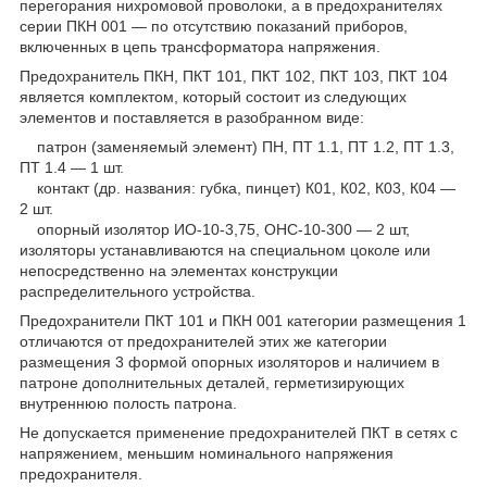
перегорания нихромовой проволоки, а в предохранителях
серии ПКН 001 — по отсутствию показаний приборов,
включенных в цепь трансформатора напряжения.
Предохранитель ПКН, ПКТ 101, ПКТ 102, ПКТ 103, ПКТ 104
является комплектом, который состоит из следующих
элементов и поставляется в разобранном виде:
патрон (заменяемый элемент) ПН, ПТ 1.1, ПТ 1.2, ПТ 1.3,
ПТ 1.4 — 1 шт.
контакт (др. названия: губка, пинцет) К01, К02, К03, К04 —
2 шт.
опорный изолятор ИО-10-3,75, ОНС-10-300 — 2 шт,
изоляторы устанавливаются на специальном цоколе или
непосредственно на элементах конструкции
распределительного устройства.
Предохранители ПКТ 101 и ПКН 001 категории размещения 1
отличаются от предохранителей этих же категории
размещения 3 формой опорных изоляторов и наличием в
патроне дополнительных деталей, герметизирующих
внутреннюю полость патрона.
Не допускается применение предохранителей ПКТ в сетях с
напряжением, меньшим номинального напряжения
предохранителя.