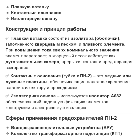
🔹
Плавкую вставку
🔹
Контактные основания
🔹
Изоляторную основу
Конструкция и принцип работы
✅
Плавкая вставка
состоит из
изолятора (оболочки)
,
заполненного
кварцевым песком
, и
плавкого элемента
.
При
повышении тока сверх номинального значения
элемент перегорает, а кварцевый песок действует как
дугогасительная камера
, прерывая контакт и предотвращая
возгорание.
✅
Контактные основания (губки к ПН-2)
– это
медные или
луженые пластины
, обеспечивающие надежное крепление
вставки к изолятору и проводникам.
✅
Изоляторная основа
– используется
изолятор А632
,
обеспечивающий надежную фиксацию элементов
конструкции и электрическую изоляцию.
Сферы применения предохранителей ПН-2
🔹
Вводно-распределительные устройства (ВРУ)
🔹
Комплектно-трансформаторные подстанции (КТП)