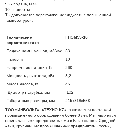
53 - подача, м
3
/ч;
10 - напор, м.;
Т - допускается перекачивание жидкости с повышенной
температурой.
Технические
ГНОМ53-10
характеристики
Подача номинальная, м
3
/час
53
Напор, м
10
Напряжение питания, В
380
Мощность двигателя, кВт
3,2
Масса насоса, кг
45
Диаметр патрубка, мм
102
Габаритные размеры, мм
215х318х558
ТОО «ИНBOЛbT»
,
«ТЕХНО KZ»
, занимается поставкой
промышленного оборудования более 8 лет. Мы являемся
официальными представителями в Казахстане и Средней
Азии, крупнейших промышленных предприятий России,