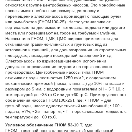
относятся к группе центробежных насосов. Это моноблочные
насосы имеют небольшие размеры, установку и
перемещение электронасоса производят с помощью ручек
или рым-болтов (ГНОМ100-25). Насос устанавливают
вертикально на дно емкости, котлована, подвала или другого
места или подвешивают на тросе на требуемой глубине.
Насосы типа ГНОМ, ЦМК, ЦМФ широко применяются для
откачивания гравийно-глинистых и грунтовых вод из
котлованов и траншей, для дренажирования на строительных
площадках, ликвидации последствий наводнений и т.д.
Электронасосы во взрывозащищенном исполнении
допускают перекачивание жидкости на взрывоопасных
производствах. Центробежные насосы типа ГНОМ
откачивают воды плотностью 1250 кг/м?, с содержанием
механических примесей (песка, глины….) до 10% по массе и
размером до 5 мм, с водородным показателем рН = 5 ? 10, с
температурой до +35 гр.С или до +60 гр.С. Пример условного
обозначения насоса ГНОМ100х25Т, где: • ГНОМ – для
грязной воды, насос одноступенчатый моноблочный; • 100 -
подача, м?/ч; • 25 - напор, м; • Т - перекачиваемая жидкость с
температурой до +60 гр.С.
Условное обозначение ГНОМ 53-10 Т, где:
ГНОМ - грязевой насос одноступенчатый моноблочный;