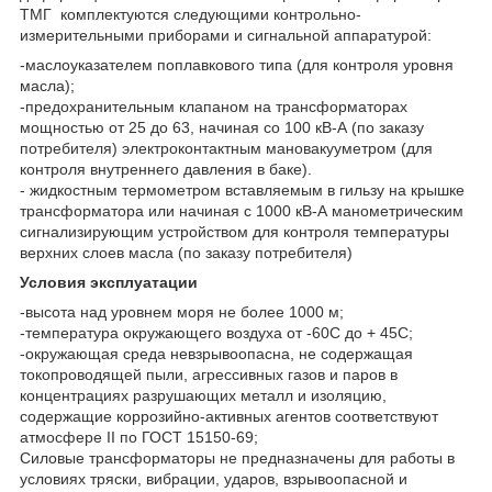
ТМГ комплектуются следующими контрольно-
измерительными приборами и сигнальной аппаратурой:
-маслоуказателем поплавкового типа (для контроля уровня
масла);
-предохранительным клапаном на трансформаторах
мощностью от 25 до 63, начиная со 100 кВ-А (по заказу
потребителя) электроконтактным мановакууметром (для
контроля внутреннего давления в баке).
- жидкостным термометром вставляемым в гильзу на крышке
трансформатора или начиная с 1000 кВ-А манометрическим
сигнализирующим устройством для контроля температуры
верхних слоев масла (по заказу потребителя)
Условия эксплуатации
-высота над уровнем моря не более 1000 м;
-температура окружающего воздуха от -60С до + 45С;
-окружающая среда невзрывоопасна, не содержащая
токопроводящей пыли, агрессивных газов и паров в
концентрациях разрушающих металл и изоляцию,
содержащие коррозийно-активных агентов соответствуют
атмосфере II по ГОСТ 15150-69;
Силовые трансформаторы не предназначены для работы в
условиях тряски, вибрации, ударов, взрывоопасной и