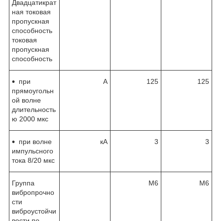
Двадцатикрат
ная токовая
пропускная
способность
токовая
пропускная
способность
при
А
125
125
прямоугольн
ой волне
длительность
ю 2000 мкс
при волне
кА
3
3
импульсного
тока 8/20 мкс
Группа
М6
М6
вибропрочно
сти
виброустойчи
вости по