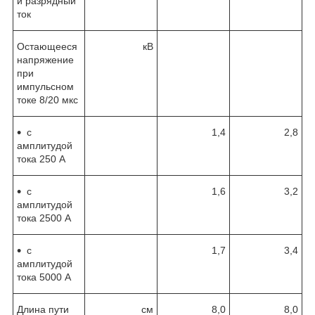
й разрядный
ток
Остающееся
кВ
напряжение
при
импульсном
токе 8/20 мкс
с
1,4
2,8
амплитудой
тока 250 А
с
1,6
3,2
амплитудой
тока 2500 А
с
1,7
3,4
амплитудой
тока 5000 А
Длина пути
см
8,0
8,0