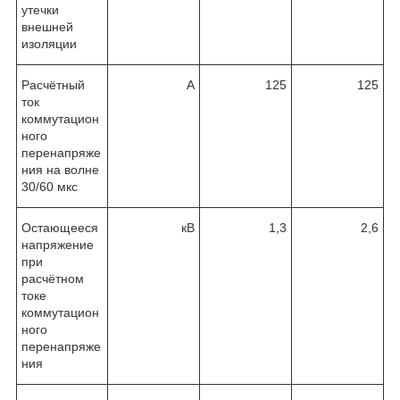
утечки
внешней
изоляции
Расчётный
А
125
125
ток
коммутацион
ного
перенапряже
ния на волне
30/60 мкс
Остающееся
кВ
1,3
2,6
напряжение
при
расчётном
токе
коммутацион
ного
перенапряже
ния