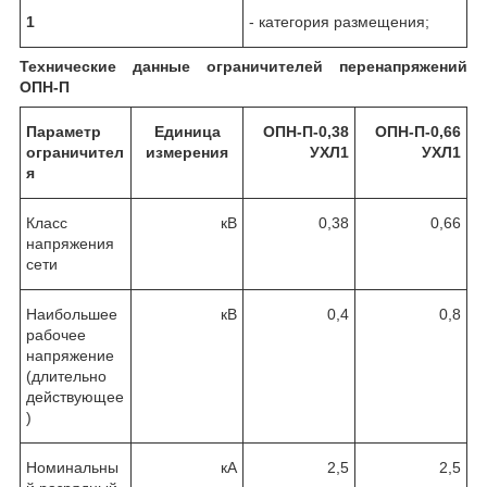
1
- категория размещения;
Технические данные ограничителей перенапряжений
ОПН-П
Параметр
Единица
ОПН-П-0,38
ОПН-П-0,66
ограничител
измерения
УХЛ1
УХЛ1
я
Класс
кВ
0,38
0,66
напряжения
сети
Наибольшее
кВ
0,4
0,8
рабочее
напряжение
(длительно
действующее
)
Номинальны
кА
2,5
2,5