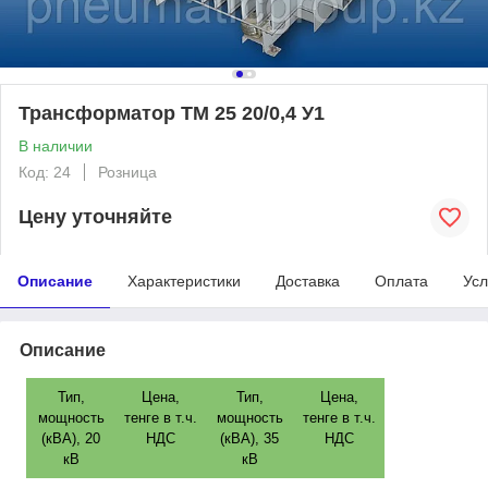
Трансформатор ТМ 25 20/0,4 У1
В наличии
Код: 24
Розница
Цену уточняйте
Описание
Характеристики
Доставка
Оплата
Усл
Описание
Тип,
Цена,
Тип,
Цена,
мощность
тенге в т.ч.
мощность
тенге в т.ч.
(кВА), 20
НДС
(кВА), 35
НДС
кВ
кВ