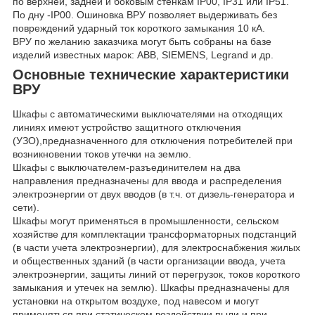
по верхней, задней и боковым стенкам IP00, IP31 или IP51.
По дну -IP00. Ошиновка ВРУ позволяет выдерживать без
повреждений ударный ток короткого замыкания 10 кА.
ВРУ по желанию заказчика могут быть собраны на базе
изделий известных марок: ABB, SIEMENS, Legrand и др.
Основные технические характеристики
ВРУ
Шкафы с автоматическими выключателями на отходящих
линиях имеют устройство защитного отключения
(УЗО),предназначенного для отключения потребителей при
возникновении токов утечки на землю.
Шкафы с выключателем-разъединителем на два
направления предназначены для ввода и распределения
электроэнергии от двух вводов (в т.ч. от дизель-генератора и
сети).
Шкафы могут применяться в промышленности, сельском
хозяйстве для комплектации трансформаторных подстанций
(в части учета электроэнергии), для электроснабжения жилых
и общественных зданий (в части организации ввода, учета
электроэнергии, защиты линий от перегрузок, токов короткого
замыкания и утечек на землю). Шкафы предназначены для
установки на открытом воздухе, под навесом и могут
применяться при статическом воздействии пыли и при