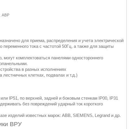
, АВР
азначено для приема, распределения и учета электрической
о переменного тока с частотой 50Гц, а также для защиты
о, могут комплектоваться панелями одностороннего
гопанельными.
стройства в разных исполнениях
 лестничных клетках, подвалах и т.д.)
ли IP51, по верхней, задней и боковым стенкам IP00, IP31
ыдерживать без повреждений ударный ток короткого
азе изделий известных марок: ABB, SIEMENS, Legrand и др.
ики ВРУ