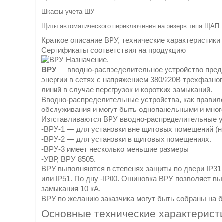
Шкафы учета ШУ
Щиты автоматического переключения на резерв типа ЩАП.
Краткое описание ВРУ, технические характеристики
Сертификаты соответствия на продукцию
Назначение.
ВРУ
― вводно-распределительное устройство предн
энергии в сетях с напряжением 380/220В трехфазног
линий в случае перегрузок и коротких замыканий.
Вводно-распределительные устройства, как правил
обслуживания и могут быть однопанельными и мно
Изготавливаются ВРУ вводно-распределительные у
-ВРУ-1 ― для установки вне щитовых помещений (на
-ВРУ-2 ― для установки в щитовых помещениях.
-ВРУ-3 имеет несколько меньшие размеры
-УВР, ВРУ 8505.
ВРУ выполняются в степенях защиты по двери IP31 и
или IP51. По дну -IP00. Ошиновка ВРУ позволяет в
замыкания 10 кА.
ВРУ по желанию заказчика могут быть собраны на б
Основные технические характерист