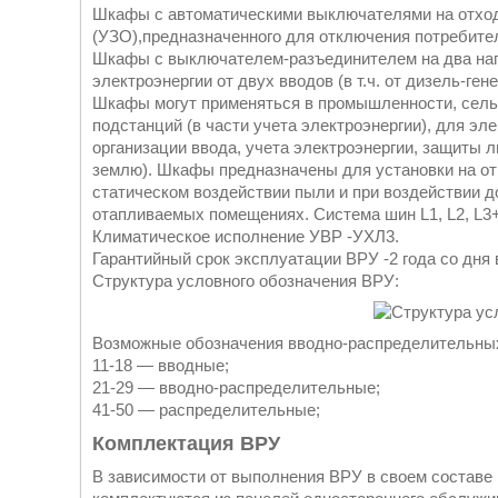
Шкафы с автоматическими выключателями на отход
(УЗО),предназначенного для отключения потребител
Шкафы с выключателем-разъединителем на два нап
электроэнергии от двух вводов (в т.ч. от дизель-гене
Шкафы могут применяться в промышленности, сель
подстанций (в части учета электроэнергии), для э
организации ввода, учета электроэнергии, защиты ли
землю). Шкафы предназначены для установки на отк
статическом воздействии пыли и при воздействии д
отапливаемых помещениях. Система шин L1, L2, L3
Климатическое исполнение УВР -УХЛ3.
Гарантийный срок эксплуатации ВРУ -2 года со дня
Структура условного обозначения ВРУ:
Возможные обозначения вводно-распределительных 
11-18 ― вводные;
21-29 ― вводно-распределительные;
41-50 ― распределительные;
Комплектация ВРУ
В зависимости от выполнения ВРУ в своем состав