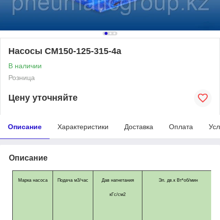
Насосы СМ150-125-315-4а
В наличии
Розница
Цену уточняйте
Описание
Характеристики
Доставка
Оплата
Усл
Описание
Марка насоса
Подача м3/час
Дав нагнетания
Эл. дв.к Вт*об/мин
кГс/см2