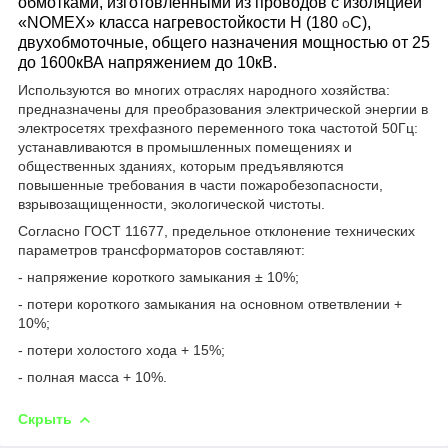
обмотками, изготовленными из проводов с изоляцией
«NOMEX» класса нагревостойкости Н (180
С),
о
двухобмоточные, общего назначения мощностью от 25
до 1600кВА напряжением до 10кВ.
Используются во многих отраслях народного хозяйства:
предназначены для преобразования электрической энергии в
электросетях трехфазного переменного тока частотой 50Гц:
устанавливаются в промышленных помещениях и
общественных зданиях, которым предъявляются
повышенные требования в части пожаробезопасности,
взрывозащищенности, экологической чистоты.
Согласно ГОСТ 11677, предельное отклонение технических
параметров трансформаторов составляют:
- напряжение короткого замыкания ± 10%;
- потери короткого замыкания на основном ответвлении +
10%;
- потери холостого хода + 15%;
- полная масса + 10%.
Скрыть