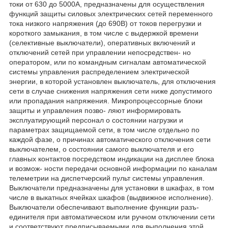
токи от 630 до 5000А, предназначены для осуществления
функций защиты силовых электрических сетей переменного
тока низкого напряжения (до 690В) от токов перегрузки и
короткого замыкания, в том числе с выдержкой времени
(селективные выключатели), оперативных включений и
отключений сетей при управлении непосредствен- но
оператором, или по командным сигналам автоматической
системы управления распределением электрической
энергии, в которой установлен выключатель, для отключения
сети в случае снижения напряжения сети ниже допустимого
или пропадания напряжения. Микропроцессорные блоки
защиты и управления позво- ляют информировать
эксплуатирующий персонал о состоянии нагрузки и
параметрах защищаемой сети, в том числе отдельно по
каждой фазе, о причинах автоматического отключения сети
выключателем, о состоянии самого выключателя и его
главных контактов посредством индикации на дисплее блока
и возмож- ности передачи основной информации по каналам
телеметрии на диспетчерский пульт системы управления.
Выключатели предназначены для установки в шкафах, в том
числе в выкатных ячейках шкафов (выдвижное исполнение).
Выключатели обеспечивают выполнение функции разъ-
единителя при автоматическом или ручном отключении сети
и соответствуют предписываемыми для выполнения этой