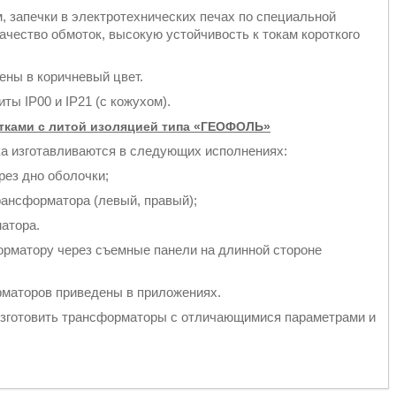
, запечки в электротехнических печах по специальной
ачество обмоток, высокую устойчивость к токам короткого
ены в коричневый цвет.
ы IP00 и IP21 (с кожухом).
тками с литой изоляцией типа «ГЕОФОЛЬ»
а изготавливаются в следующих исполнениях:
рез дно оболочки;
рансформатора (левый, правый);
атора.
рматору через съемные панели на длинной стороне
рматоров приведены в приложениях.
 изготовить трансформаторы с отличающимися параметрами и