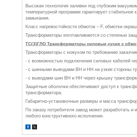
Высокая технология заливки под глубоким вакуумом
температурной программе гарантирует стабильное к
замыкания.
Класс нагревостойкости обмоток – F, обмотки окраш
Трансформаторы изготавливаются со степенью защит
ТС(З)ГЛО Трансформаторы силовые сухие с обмо
Трансформаторы с кожухом по требованию заказчик
- с возможностью подключения силовых кабелей че
- с шинными выводами ВН и НН на узкие стороны т
- с выводами шин ВН и НН через крышку трансформ
Защитные оболочки обеспечивают доступ к трансфо
трансформатора.
Габаритно-установочные размеры и масса трансфо
По заказу потребителя завод может разработать и
любого конструктивного исполнения.