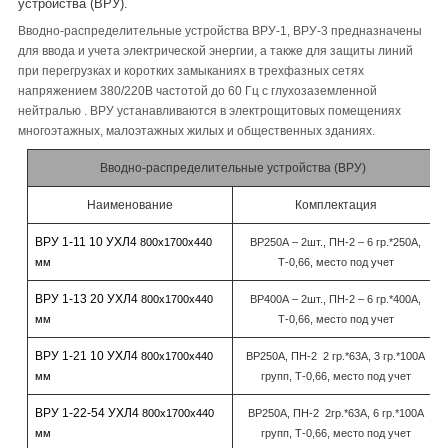
устройства (ВРУ).
Вводно-распределительные устройства ВРУ-1, ВРУ-3 предназначены
для ввода и учета электрической энергии, а также для защиты линий
при перегрузках и коротких замыканиях в трехфазных сетях
напряжением 380/220В частотой до 60 Гц с глухозаземленной
нейтралью . ВРУ устанавливаются в электрощитовых помещениях
многоэтажных, малоэтажных жилых и общественных зданиях.
Вводно-распределительные устройства (ВРУ)
Наименование
Комплектация
ВРУ 1-11 10 УХЛ4
800х1700х440
ВР250А – 2шт., ПН-2 – 6 гр.*250А,
мм
Т-0,66, место под учет
ВРУ 1-13 20 УХЛ4
800х1700х440
ВР400А – 2шт., ПН-2 – 6 гр.*400А,
мм
Т-0,66, место под учет
ВРУ 1-21 10 УХЛ4
800х1700х440
ВР250А, ПН-2 2 гр.*63А, 3 гр.*100А
мм
групп, Т-0,66, место под учет
ВРУ 1-22-54 УХЛ4
800х1700х440
ВР250А, ПН-2 2гр.*63А, 6 гр.*100А
мм
групп, Т-0,66, место под учет