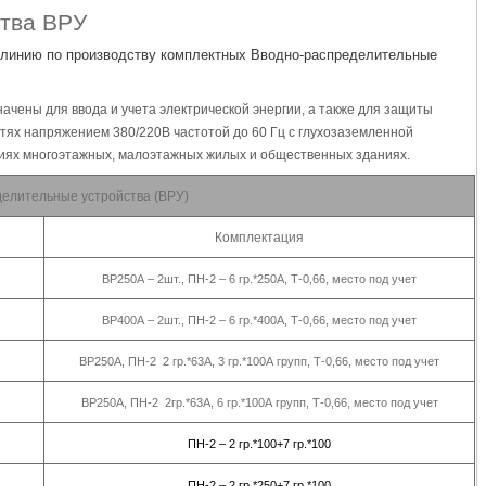
ства ВРУ
 линию по производству комплектных
Вводно-распределительные
чены для ввода и учета электрической энергии, а также для защиты
етях напряжением 380/220В частотой до 60 Гц с глухозаземленной
иях многоэтажных, малоэтажных жилых и общественных зданиях.
елительные устройства (ВРУ)
Комплектация
ВР250А – 2шт., ПН-2 – 6 гр.*250А, Т-0,66, место под учет
ВР400А – 2шт., ПН-2 – 6 гр.*400А, Т-0,66, место под учет
ВР250А, ПН-2 2 гр.*63А, 3 гр.*100А групп, Т-0,66, место под учет
ВР250А, ПН-2 2гр.*63А, 6 гр.*100А групп, Т-0,66, место под учет
ПН-2 – 2 гр.*100+7 гр.*100
ПН-2 – 2 гр.*250+7 гр.*100