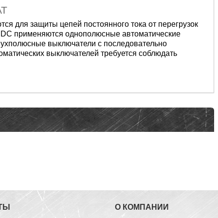
AT
тся для защиты цепей
постоянного тока от перегрузок
V DC применяются
однополюсные автоматические
вухполюсные выключатели
с последовательно
о
матических выключателей требуется
соблюдать
ТЫ
О КОМПАНИИ