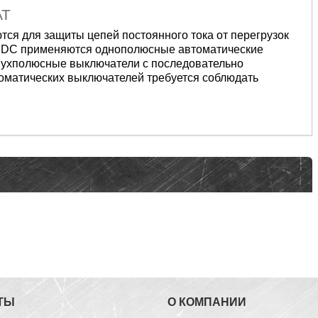
AT
тся для защиты цепей
постоянного тока от перегрузок
V DC применяются
однополюсные автоматические
вухполюсные выключатели
с последовательно
о
матических выключателей требуется
соблюдать
ТЫ
О КОМПАНИИ