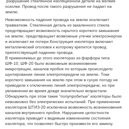
разрушение стеклянной изоляционной детали на мелкие
осколки. Провод после такого разрушения не падает на
землю.
Невозможность падения провода на землю исключает
травматизм. Стеклянная деталь из закаленного стекла
предотвращает возможность скрытого короткого замыкания
на землю, предотвращает возможные утечки электроэнергии
и исключает ее потери.Конструкция изолятора включает
металлический оголовок к которому крепится провод
препятствующий падению провода.
В применяемых до этого изоляторах из фарфора типа
ШФ-10, ШФ-20 было возможным возникновение
микротрещин, каналов пробоя по которым происходило
шунтирование линии электропередачи на землю. Токи
короткого замыкания на землю при этом в сухую погоду не
приводили к отключению линий электропередачи, но при
увлажнении во время дождя значительно возрастали.
Обнаружить при этом такие “полупробитые” изоляторы было
невозможно без электрических испытаний. При применении
изоляторов ШТИЗ-20 исключена возможность возникновения
каналов внутреннего пробоя. Нарушение целостности
изолятора приводит к видимым изменениям состояния
изолятора, что позволяет быстро произвести его замену.