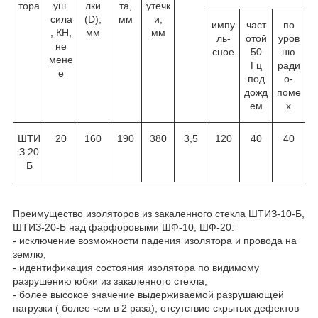
тора
уш.
лки
та,
утечк
сила
(D),
мм
и,
импу
част
по
, КН,
мм
мм
ль-
отой
уров
не
сное
50
ню
мене
Гц
ради
е
под
о-
дожд
поме
ем
х
ШТИ
20
160
190
380
3,5
120
40
40
З 20
Б
Преимущество изоляторов из закаленного стекла ШТИЗ-10-Б,
ШТИЗ-20-Б над фарфоровыми ШФ-10, ШФ-20:
- исключение возможности падения изолятора и провода на
землю;
- идентификация состояния изолятора по видимому
разрушению юбки из закаленного стекла;
- более высокое значение выдерживаемой разрушающей
нагрузки ( более чем в 2 раза); отсутствие скрытых дефектов