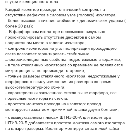
внутри изоляционного тела.
Каждый изолятор проходит оптический контроль на
отсутствие дефектов в силовом узле (головке) изолятора.
- более высокое значение стойкости к динамическим ударам (
более 20 раз);
-. В фарфоровом изоляторе невозможно визуально
проконтролировать отсутствие дефектов в самом
напряженном месте в головке изолятора;
- контроль изоляторов на угол поляризации проходящего
света позволяет гарантировать стабильные
электроизоляционные свойства, недостижимые в керамике;
- в теле стеклянных изоляторов со временем не появляются
микротрещины, не происходит старение;
- точные размеры стеклянного изолятора, недостижимые у
фарфорового в силу изменения их размеров во время
высокотемпературного обжига;
- характеристики закаленного стекла выше фарфора, все
подвесные изоляторы из стекла;
- простота монтажа провода на изолятор: провод
монтируется зажатием прижимной планки двумя болтами;
- к вышеуказанным плюсам ШТИЗ-20-А для изолятора
ШТИЗ-20-Б добавляется простота монтажа самого изолятора
на штыре траверсы. Изолятор монтируется затяжкой гайки