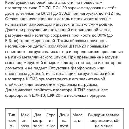
Конструкция силовой части аналогична подвесным
изоляторам типа ПС-70, ПС-120 зарекомендовавших себя
десятилетиями на ВЛЭП до 330кВ при нагрузках до 7-12 тнс.
Стеклянная изоляционная деталь в этих изоляторах не
испытывает изгибающих нагрузок, а только сжимающие.
Даже при разрушении стеклянной изоляционной части,
разрушенный изолятор сохраняет прочность до 80% (до
5.6тнс) от нормированной. Таким образом прочность
изоляционной детали изолятора ШТИЗ-20 превышает
возможные нагрузки на изолятор и определяется прочностью
на изгиб металлического штыря. При превышение нагрузки
выше нормируемой штырь изолятора гнется, но изолятор не
ломается и не падает. Отсутствие фарфоровых или
стеклянных деталей, испытывающих нагрузки на изгиб, в
изоляторе ШТИЗ приводят также к его значительной
стойкости к динамическим и ударным нагрузкам.
Динамическая стойкость изолятора ШТИЗ превышает
фарфоровый ШФ-10, ШФ-20 на несколько порядков.
Тип
Мех
Диа
Стро
Длин
Масс
Выдерживаемое
изол
ан.
метр
ит
на
а, кг
напряжение, кВ,
я-
разр
таре
высо
пути
не менее