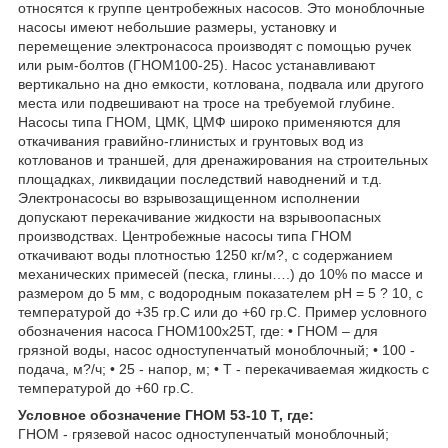
относятся к группе центробежных насосов. Это моноблочные
насосы имеют небольшие размеры, установку и
перемещение электронасоса производят с помощью ручек
или рым-болтов (ГНОМ100-25). Насос устанавливают
вертикально на дно емкости, котлована, подвала или другого
места или подвешивают на тросе на требуемой глубине.
Насосы типа ГНОМ, ЦМК, ЦМФ широко применяются для
откачивания гравийно-глинистых и грунтовых вод из
котлованов и траншей, для дренажирования на строительных
площадках, ликвидации последствий наводнений и т.д.
Электронасосы во взрывозащищенном исполнении
допускают перекачивание жидкости на взрывоопасных
производствах. Центробежные насосы типа ГНОМ
откачивают воды плотностью 1250 кг/м?, с содержанием
механических примесей (песка, глины….) до 10% по массе и
размером до 5 мм, с водородным показателем рН = 5 ? 10, с
температурой до +35 гр.С или до +60 гр.С. Пример условного
обозначения насоса ГНОМ100х25Т, где: • ГНОМ – для
грязной воды, насос одноступенчатый моноблочный; • 100 -
подача, м?/ч; • 25 - напор, м; • Т - перекачиваемая жидкость с
температурой до +60 гр.С.
Условное обозначение ГНОМ 53-10 Т, где:
ГНОМ - грязевой насос одноступенчатый моноблочный;