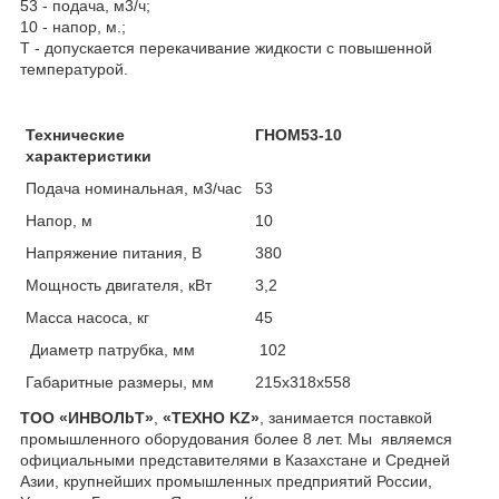
53 - подача, м
3
/ч;
10 - напор, м.;
Т - допускается перекачивание жидкости с повышенной
температурой.
Технические
ГНОМ53-10
характеристики
Подача номинальная, м
3
/час
53
Напор, м
10
Напряжение питания, В
380
Мощность двигателя, кВт
3,2
Масса насоса, кг
45
Диаметр патрубка, мм
102
Габаритные размеры, мм
215х318х558
ТОО «ИНBOЛbT»
,
«ТЕХНО KZ»
, занимается поставкой
промышленного оборудования более 8 лет. Мы являемся
официальными представителями в Казахстане и Средней
Азии, крупнейших промышленных предприятий России,