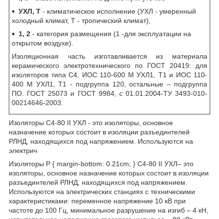
УХЛ, Т
- климатическое исполнение (УХЛ - умеренный
холодный климат, Т - тропический климат),
1, 2
- категория размещения (1 -для эксплуатации на
открытом воздухе).
Изоляционная часть изготавливается из материала
керамического электротехнического по ГОСТ 20419: для
изоляторов типа С4, ИОС 110-600 М УХЛ1, Т1 и ИОС 110-
400 М УХЛ1, Т1 - подгруппа 120, остальные – подгруппа
ПО. ГОСТ 25073 и ГОСТ 9984, с 01.01.2004-ТУ 3493-010-
00214646-2003.
Изоляторы С4-80 II УХЛ - это изоляторы, основное
назначение которых состоит в изоляции разъединтелей
РЛНД, находящихся под напряжением. Используются на
электрич
Изоляторы P { margin-bottom: 0.21cm; } С4-80 II УХЛ– это
изоляторы, основное назначение которых состоит в изоляции
разъединтелей РЛНД, находящихся под напряжением.
Используются на электрических станциях с техническими
характеристиками: переменное напряжение 10 кВ при
частоте до 100 Гц, минимальное разрушение на изгиб – 4 кН,