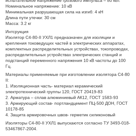
испытательное напряжение грозового импульса – 80 кВт.
Номинальное напряжение: 10 кВ
Минимальная разрушающая сила на изгиб: 4 кН
Длина пути утечки: 30 см
Масса: 3.2 кг
Интсрукция
Изолятор С4-80-II УХЛ1 предназначен для изоляции и
крепления токоведущих частей в электрических аппаратах,
комплектных распределительных устройствах, токопроводах,
распределительных устройствах электрических станций и
подстанций переменного напряжения 10 кВ частоты до 100
Гц.
Материалы применяемые при изготовлении изолятора С4-80
II:
1. Изоляционная часть- материал керамический
электротехнический группы 120, ГОСТ 20419-83
2. Арматура – сплав алюминиевый АК12, ГОСТ 1583-93
3. Армирующий состав- портландцемент ПЦ-500 ДОН, ГОСТ
10178-85
4. Защита армировочных швов- герметик силиконовый
Изоляторы С4-80-II УХЛ1 выпускаются согласно ТУ 3493-018-
53467867-2004.