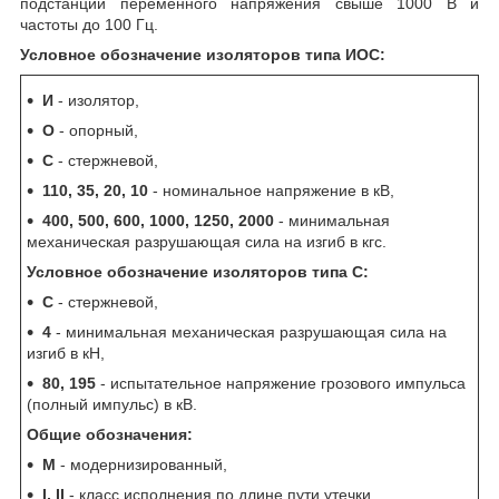
подстанций переменного напряжения свыше 1000 В и
частоты до 100 Гц.
Условное обозначение изоляторов типа ИОС:
И
- изолятор,
О
- опорный,
С
- стержневой,
110, 35, 20, 10
- номинальное напряжение в кВ,
400, 500, 600, 1000, 1250, 2000
- минимальная
механическая разрушающая сила на изгиб в кгс.
Условное обозначение изоляторов типа С:
С
- стержневой,
4
- минимальная механическая разрушающая сила на
изгиб в кН,
80, 195
- испытательное напряжение грозового импульса
(полный импульс) в кВ.
Общие обозначения:
М
- модернизированный,
I, II
- класс исполнения по длине пути утечки,