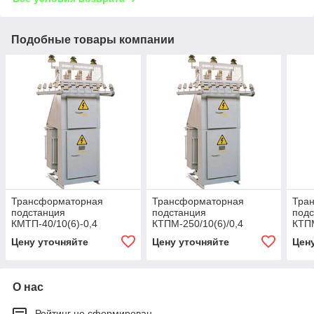
Подобные товары компании
Трансформаторная
Трансформаторная
Тра
подстанция
подстанция
под
КМТП-40/10(6)-0,4
КТПМ-250/10(6)/0,4
КТПМ
Цену уточняйте
Цену уточняйте
Цен
О нас
Рейтинг не сформирован