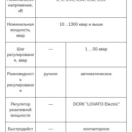
напряжение,
кВ
Номинальная
10…1300 квар и выше
мощность,
квар
Шаг
—
1 …50 квар
регулировани
я, квар
Разновидност
ручное
автоматическое
ь
регулировани
я
Регулятор
—
DCRK "LOVATO Electric"
реактивной
мощности
Быстродейст
—
контакторное