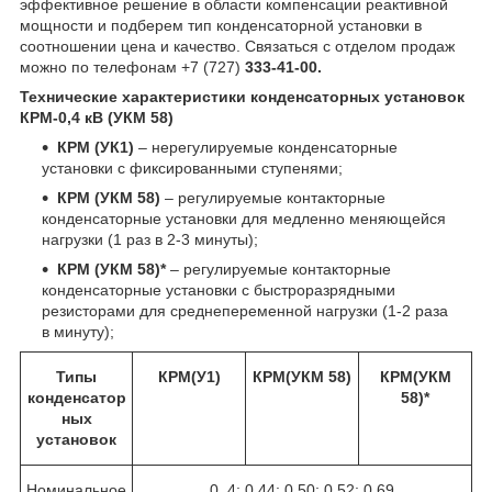
эффективное решение в области компенсации реактивной
мощности и подберем тип конденсаторной установки в
соотношении цена и качество. Связаться с отделом продаж
можно по телефонам +7 (727)
333-41-00.
Технические характеристики конденсаторных установок
КРМ-0,4 кВ (УКМ 58)
КРМ (УК1)
– нерегулируемые конденсаторные
установки с фиксированными ступенями;
КРМ (УКМ 58)
– регулируемые контакторные
конденсаторные установки для медленно меняющейся
нагрузки (1 раз в 2-3 минуты);
КРМ (УКМ 58)*
– регулируемые контакторные
конденсаторные установки с быстроразрядными
резисторами для среднепеременной нагрузки (1-2 раза
в минуту);
Типы
КРМ(У1)
КРМ(УКМ 58)
КРМ(УКМ
конденсатор
58)*
ных
установок
Номинальное
0, 4; 0,44; 0,50; 0,52; 0,69