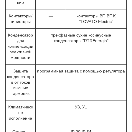
вие
Контакторы/
—
контакторы BF, BF K
тиристоры
"LOVATO Electric"
Конденсатор
трехфазные сухие косинусные
для
конденсаторы "RTREnergia"
компенсации
реактивной
мощности
Защита
программная защита с помощью регулятора
конденсаторо
в от токов
высших
гармоник
Климатическ
У3, У1
ое
исполнение
Степень
IP 20,IP 54