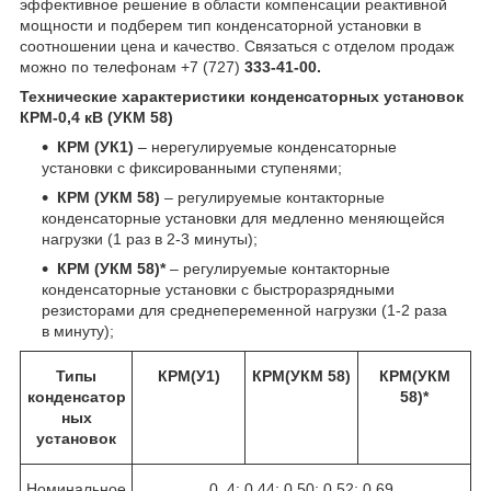
эффективное решение в области компенсации реактивной
мощности и подберем тип конденсаторной установки в
соотношении цена и качество. Связаться с отделом продаж
можно по телефонам +7 (727)
333-41-00.
Технические характеристики конденсаторных установок
КРМ-0,4 кВ (УКМ 58)
КРМ (УК1)
– нерегулируемые конденсаторные
установки с фиксированными ступенями;
КРМ (УКМ 58)
– регулируемые контакторные
конденсаторные установки для медленно меняющейся
нагрузки (1 раз в 2-3 минуты);
КРМ (УКМ 58)*
– регулируемые контакторные
конденсаторные установки с быстроразрядными
резисторами для среднепеременной нагрузки (1-2 раза
в минуту);
Типы
КРМ(У1)
КРМ(УКМ 58)
КРМ(УКМ
конденсатор
58)*
ных
установок
Номинальное
0, 4; 0,44; 0,50; 0,52; 0,69