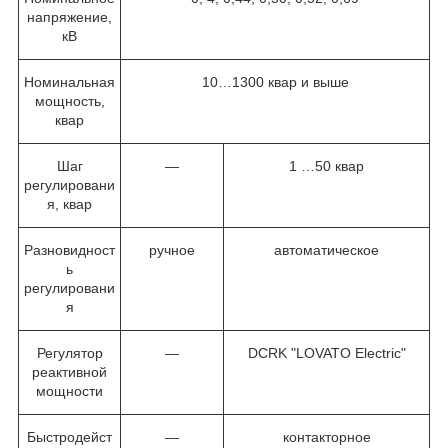
напряжение,
кВ
Номинальная
10…1300 квар и выше
мощность,
квар
Шаг
—
1 …50 квар
регулировани
я, квар
Разновидност
ручное
автоматическое
ь
регулировани
я
Регулятор
—
DCRK "LOVATO Electric"
реактивной
мощности
Быстродейст
—
контакторное