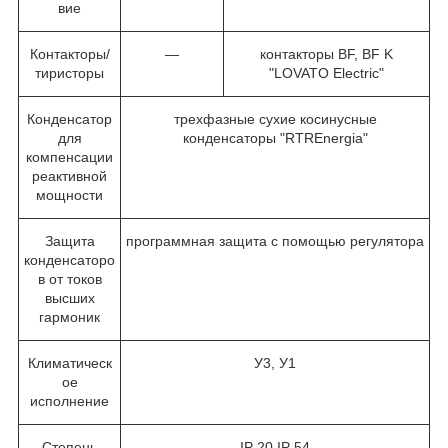
вие
Контакторы/
—
контакторы BF, BF K
тиристоры
"LOVATO Electric"
Конденсатор
трехфазные сухие косинусные
для
конденсаторы "RTREnergia"
компенсации
реактивной
мощности
Защита
программная защита с помощью регулятора
конденсаторо
в от токов
высших
гармоник
Климатическ
У3, У1
ое
исполнение
Степень
IP 20,IP 54