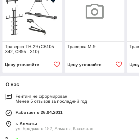
Траверса ТН-29 (СВ105 –
Траверса М-9
Трав
Х42, СВ95– Х10)
Цену уточняйте
Цену уточняйте
Цен
О нас
Рейтинг не сформирован
Менее 5 отзывов за последний год
Работает с 26.04.2011
г. Алматы
ул. Бродского 182, Алматы, Казахстан