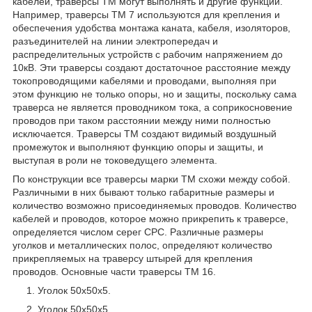
кабелей, траверсы ТМ могут выполнять и другие функции.
Например, траверсы ТМ 7 используются для крепления и
обеспечения удобства монтажа каната, кабеля, изоляторов,
разъединителей на линии электропередач и
распределительных устройств с рабочим напряжением до
10кВ. Эти траверсы создают достаточное расстояние между
токопроводящими кабелями и проводами, выполняя при
этом функцию не только опоры, но и защиты, поскольку сама
траверса не является проводником тока, а соприкосновение
проводов при таком расстоянии между ними полностью
исключается. Траверсы ТМ создают видимый воздушный
промежуток и выполняют функцию опоры и защиты, и
выступая в роли не токоведущего элемента.
По конструкции все траверсы марки ТМ схожи между собой.
Различными в них бывают только габаритные размеры и
количество возможно присоединяемых проводов. Количество
кабелей и проводов, которое можно прикрепить к траверсе,
определяется числом серег СРС. Различные размеры
уголков и металлических полос, определяют количество
прикрепляемых на траверсу штырей для крепления
проводов. Основные части траверсы ТМ 16.
Уголок 50х50х5.
Уголок 50х50х5.