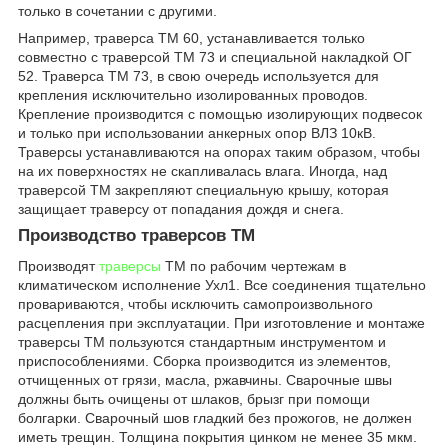
только в сочетании с другими.
Например, траверса ТМ 60, устанавливается только
совместно с траверсой ТМ 73 и специальной накладкой ОГ
52. Траверса ТМ 73, в свою очередь используется для
крепления исключительно изолированных проводов.
Крепление производится с помощью изолирующих подвесок
и только при использовании анкерных опор ВЛЗ 10кВ.
Траверсы устанавливаются на опорах таким образом, чтобы
на их поверхностях не скапливалась влага. Иногда, над
траверсой ТМ закрепляют специальную крышу, которая
защищает траверсу от попадания дождя и снега.
Производство
траверсов ТМ
Производят
траверсы
ТМ по рабочим чертежам в
климатическом исполнение Ухл1. Все соединения тщательно
провариваются, чтобы исключить самопроизвольного
расцепления при эксплуатации. При изготовление и монтаже
траверсы ТМ пользуются стандартным инструментом и
приспособлениями. Сборка производится из элементов,
отчищенных от грязи, масла, ржавчины. Сварочные швы
должны быть очищены от шлаков, брызг при помощи
болгарки. Сварочный шов гладкий без прожогов, не должен
иметь трещин. Толщина покрытия цинком не менее 35 мкм.