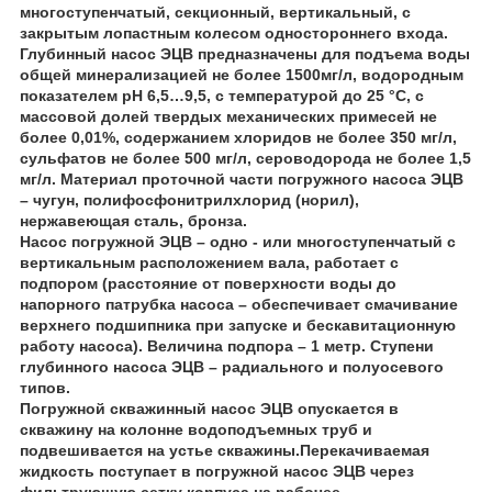
многоступенчатый, секционный, вертикальный, с
закрытым лопастным колесом одностороннего входа.
Глубинный насос ЭЦВ предназначены для подъема воды
общей минерализацией не более 1500мг/л, водородным
показателем рН 6,5…9,5, с температурой до 25 °С, с
массовой долей твердых механических примесей не
более 0,01%, содержанием хлоридов не более 350 мг/л,
сульфатов не более 500 мг/л, сероводорода не более 1,5
мг/л. Материал проточной части погружного насоса ЭЦВ
– чугун, полифосфонитрилхлорид (норил),
нержавеющая сталь, бронза.
Насос погружной ЭЦВ
– одно - или многоступенчатый с
вертикальным расположением вала, работает с
подпором (расстояние от поверхности воды до
напорного патрубка насоса – обеспечивает смачивание
верхнего подшипника при запуске и бескавитационную
работу насоса). Величина подпора – 1 метр. Ступени
глубинного насоса ЭЦВ – радиального и полуосевого
типов.
Погружной скважинный насос ЭЦВ опускается в
скважину на колонне водоподъемных труб и
подвешивается на устье скважины.Перекачиваемая
жидкость поступает в погружной насос ЭЦВ через
фильтрующую сетку корпуса на рабочее