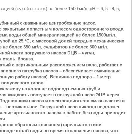
й (сухой остаток) не более 1500 мг/л; pH = 6, 5 - 9, 5;
лубинный скважинные центробежные насос,
 с закрытым лопастным колесом одностороннего входа.
ма воды общей минерализацией не более 1500мг/л,
урой до 25 °С, с массовой долей твердых механических
не более 350 мг/л, сульфатов не более 500 мг/л,
чной части погружного насоса ЭЦВ – чугун,
сталь, бронза.
чатый с вертикальным расположением вала, работает с
апорного патрубка насоса – обеспечивает смачивание
онную работу насоса). Величина подпора – 1 метр.
 полуосевого типов.
 скважину на колонне водоподъемных труб и
ая жидкость поступает в погружной насос ЭЦВ через
.Подшипники насоса и электродвигателя смазываются и
 – вертикальное. Погружной насос никогда не должен
чение артезианского насоса в работе без воды приводит
ля.
ается обратным клапаном (тарельчатого или
роводе столб воды во время отключения насоса, что