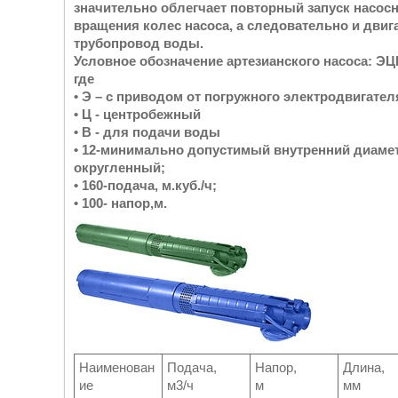
значительно облегчает повторный запуск насосн
вращения колес насоса, а следовательно и двиг
трубопровод воды.
Условное обозначение артезианского насоса:
ЭЦВ
где
• Э – с приводом от погружного электродвигател
• Ц - центробежный
• В - для подачи воды
• 12-минимально допустимый внутренний диамет
округленный;
• 160-подача, м.куб./ч;
• 100- напор,м.
Наименован
Подача,
Напор,
Длина,
ие
м3/ч
м
мм