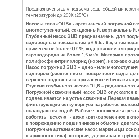
Предназначены для подъема воды общей минерализацие
температурой до 298К (25°С)
Насосы типа «ЭЦВ» - артезианский погружной г
многоступенчатый, секционный, вертикальный,
Глубинный насос ЭЦВ предназначены для подъе
водородным показателем рН 6,5…9,5, с температ
примесей не более 0,01%, содержанием хлоридов 
сероводорода не более 1,5 мг/л. Материал прото
полифосфонитрилхлорид (норил), нержавеющая 
Насос погружной ЭЦВ
– одно - или многоступен
подпором (расстояние от поверхности воды до н
верхнего подшипника при запуске и бескавитаци
Ступени глубинного насоса ЭЦВ – радиального и
Погружной скважинный насос ЭЦВ опускается в
подвешивается на устье скважины.Перекачиваем
фильтрующую сетку корпуса на рабочее колесо
охлаждаются водой. Рабочее положение агрегата
работать "всухую" - даже кратковременное вклю
к повреждению подшипников и обмотки двигате
Погружные артезианские насос марки ЭЦВ оснощ
шарикового типа), который, удерживая в трубоп