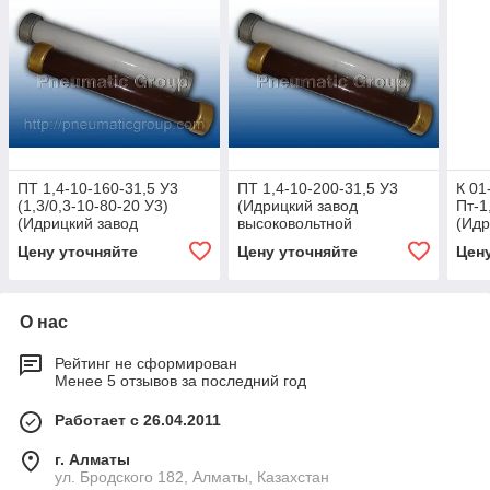
ПТ 1,4-10-160-31,5 У3
ПТ 1,4-10-200-31,5 У3
К 01
(1,3/0,3-10-80-20 У3)
(Идрицкий завод
Пт-1,
(Идрицкий завод
высоковольтной
(Идр
высоковольтной
аппаратуры)
высо
Цену уточняйте
Цену уточняйте
Цен
аппаратуры)
аппа
О нас
Рейтинг не сформирован
Менее 5 отзывов за последний год
Работает с 26.04.2011
г. Алматы
ул. Бродского 182, Алматы, Казахстан