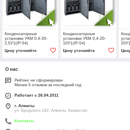
Конденсаторные
Конденсаторные
Кон
установки УКМ 0,4-20-
установки УКМ 0,4-20-
уста
2,5У1(IP-54)
10У1(IP-54)
20У1
Цену уточняйте
Цену уточняйте
Цен
О нас
Рейтинг не сформирован
Менее 5 отзывов за последний год
Работает с 26.04.2011
г. Алматы
ул. Бродского 182, Алматы, Казахстан
Контакты