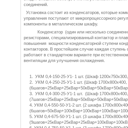
соединений.
Установка состоит из конденсаторов, которые ко
управления поступают от микропроцессорного регул
компоненты в металлическом шкафу.
Конденсатор (один или несколько соединенных
резисторами, специализированный контактор и плав
повышения мощности конденсаторной ступени конд
контакторов. В простейшем случае каждая ступень 
работают в стандартном варианте при естественно
вентиляции для улучшения охлаждения.
УКМ 0,4-150-25-У1- 1 шт. (Шкаф 1200х750х30
УКМ 0,4-250-25-У1-1 шт. (Шкаф 1700х800х400,
(6шагов=25кВар+25кВар+50кВар+50кВар+50кВар
УКМ 0,4-300-25-У1-1 шт. (Шкаф 1700х800х400
(7шагов=25кВар+25кВар+50кВар+50кВар+50кВар
УКМ 0,4-550-50-У1-2 шт. (2 шкафа 1700х800х40
(6шагов=50кВар+100кВар+100кВар+100кВар+100
УКМ 0,4-675-50-У1-1 шт. (3 шкафа 1700х800х40
(9шагов=25кВар+25кВар+25кВар+100кВар+100кВ
УКМ 0,4-750-50-У1-1 шт. (3 шкафа 1700х800х40