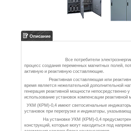
Описание
Все потребители электроэнергии, работа
процесс создания переменных магнитных полей, п
активную и реактивную составляющие.
Реактивная составляющая или реактивная мощ
время является нежелательной дополнительной нагр
генерация реактивной мощности непосредственно у
использование установок компенсации реактивной 
УКМ (КРМ)-0,4 имеют светосигнальные индикаторы
установок при перегрузке и индикаторы, указывающ
На установке УКМ (КРМ)-0,4 предусмотрены п
конструкций, которые могут находиться под напряж
заземления каждого блока конденсаторов.