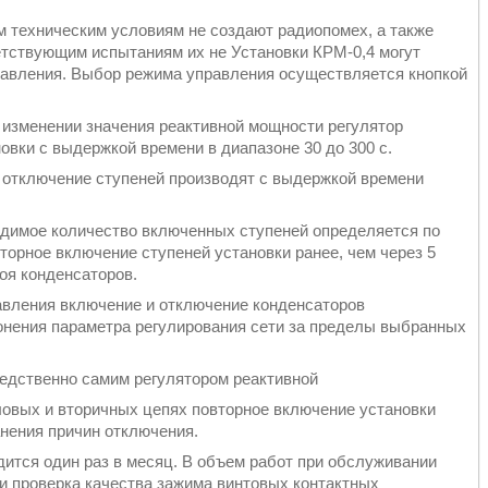
ническим условиям не создают радиопомех, а также
етствующим испытаниям их не Установки КРМ-0,4 могут
правления. Выбор режима управления осуществляется кнопкой
енении значения реактивной мощности регулятор
овки с выдержкой времени в диапазоне 30 до 300 с.
лючение ступеней производят с выдержкой времени
е количество включенных ступеней определяется по
торное включение ступеней установки ранее, чем через 5
оя конденсаторов.
ния включение и отключение конденсаторов
лонения параметра регулирования сети за пределы выбранных
твенно самим регулятором реактивной
овых и вторичных цепях повторное включение установки
нения причин отключения.
я один раз в месяц. В объем работ при обслуживании
 и проверка качества зажима винтовых контактных