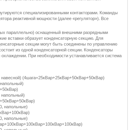
ммутируются специализированными контакторами. Команды
ятора реактивной мощности (далее «регулятор»). Все
 параллельно) оснащенный внешними разрядными
кие вставки образует конденсаторную секцию. Для
енсаторные секции могут быть соединены по управлению
состоит из одной конденсаторной секции. Конденсаторы
м охлаждении. При необходимости устанавливается система
0, навесной) (4шага=25кВар+25кВар+50кВар+50кВар)
 напольный)
+50кВар)
, напольный)
+50кВар+50кВар)
0, напольные)
кВар+100кВар)
0, напольные)
ар+100кВар+100кВар+100кВар+100кВар)
0, напольные)