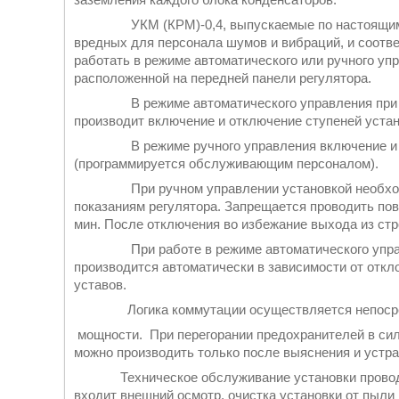
УКМ (КРМ)-0,4, выпускаемые по настоящим тех
вредных для персонала шумов и вибраций, и соотв
работать в режиме автоматического или ручного у
расположенной на передней панели регулятора.
В режиме автоматического управления при изм
производит включение и отключение ступеней устан
В режиме ручного управления включение и отк
(программируется обслуживающим персоналом).
При ручном управлении установкой необходимо
показаниям регулятора. Запрещается проводить пов
мин. После отключения во избежание выхода из стр
При работе в режиме автоматического управле
производится автоматически в зависимости от отк
уставов.
Логика коммутации осуществляется непосредс
мощности. При перегорании предохранителей в сил
можно производить только после выяснения и устра
Техническое обслуживание установки проводитс
входит внешний осмотр, очистка установки от пыли