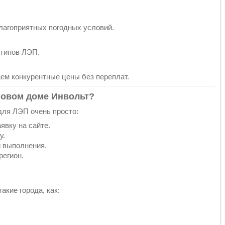
лагоприятных погодных условий.
типов ЛЭП.
ем конкурентные цены без переплат.
рговом доме Инвольт?
для ЛЭП очень просто:
явку на сайте.
у.
и выполнения.
регион.
кие города, как: