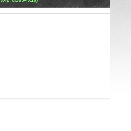
Х42, СВ95– Х10)