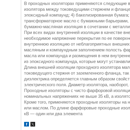
В проходных изоляторах применяются следующие в
изолятора между токоведущими стержнем и фланцем
эпоксидный компаунд; 4) бакелизированная бумага; 
трансформаторное масло с бумажными барьерами, 
бумажно-масляная изоляция в сочетании с металл
При всех видах внутренней изоляции в качестве в
необходимое напряжение перекрытия по ее поверх
внутреннюю изоляцию от неблагоприятных внешних в
масляным и компаундным заполнением полость фар
масла или компаунда и размещения в нем внутренн
из эпоксидного компаунда, которые могут устанав
Длина внешней изоляции проходного изолятора мало
токоведущего стержня от заземленного фланца, так
диэлектрика определяется главным образом свойс
электрического поля. Диаметр изолятора, наоборот,
Проходные изоляторы с чисто фарфоровой изоляцие
номинальных напряжениях не выше 35 кВ, а изолято
Кроме того, применяются проходные изоляторы на н
или маслом. По длине фарфоровые проходные изол
кВ — один или два элемента