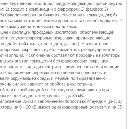
иды внутренней изоляции, предотвращающей пробой внутри
: 1) воздух в комбинации с фарфором; 2) фарфор; 3)
5) бакелизированная бумага в сочетании с компаундом; 6)
покрытыми металлическими уравнительными обкладками; 7)
ическими уравнительными обкладками.
нешней изоляции проходных изоляторах, обеспечивающей
ности, служат фарфоровые покрышки, предохраняющие
оздействий (пыль, влага, дождь, снег). У изоляторов с
форовых покрышек служит, кроме того, резервуаром для
ей изоляции. Исключение составляют проходные изоляторы
ливаться внутри помещений без фарфоровых покрышек.
 зависит от вида диэлектрика, примененного для изоляции
 как напряжение перекрытия по внешней поверхности
твами окружающей среды и мерами по выравниванию
 очень сильно зависит от свойств диэлектрика.
й или с комбинацией ее с воздухом применяются при
ры из эпоксидного компаунда — до 35 кВ.
апряжение 35 кВ с заполнением полости компаундом (рис. 1)
яторы на 6—20 кВ имеют один фарфоровый элемент, а на 35