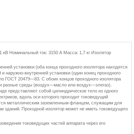
 кВ Номинальный ток: 3150 А Масса: 1,7 кг Изолятор
енней установки (оба конца проходного изолятора находятся
и наружно-внутренней установки (один конец проходного
 по ГОСТ 20479—83. С обоих концов проходного изолятора
ли разные среды (воздух—масло или воздух—элегаз).
иде представляют собой цилиндрическое тело из одного
ктриков, вдоль оси которого проходит токоведущий
ается металлическим заземленным фланцем, служащим для
нам зданий. Проходной изолятор может не иметь токоведущего
роведения токоведущих частей аппарата через его