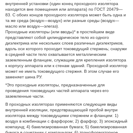
внутренней установки (один конец проходного изолятора
находится вне помещения или аппарата) по ГОСТ 20479—
83. С обоих концов проходного изолятора может быть одна и
та же среда (воздух—воздух) или разные среды (воздух—
масло или воздух—элегаз).
Проходные изоляторы (или вводы)* в простейшем виде
представляют собой цилиндрическое тело из одного
диэлектрика или нескольких слоев различных диэлектриков,
вдоль оси которого проходит токоведущий стержень; снаружи
в средней части тело охватывается металлическим
заземленным фланцем, служащим для крепления изолятора
к корпусу аппарата или к стенам зданий. Проходной изолятор
может не иметь токоведущего стержня. В этом случае его
заменяет шина РУ.
*Это проходные изоляторы, предназначенные для
проведения токоведущих частей аппарата через его
заземленные части.
В проходных изоляторах применяются следующие виды
внутренней изоляции, предотвращающей пробой внутри
изолятора между токоведущими стержнем и фланцем: 1)
воздух в комбинации с фарфором; 2) фарфор; 3) эпоксидный
компаунд; 4) бакелизированная бумага; 5) бакелизированная
бумага в сочетании с компаундом; 6) трансформаторное