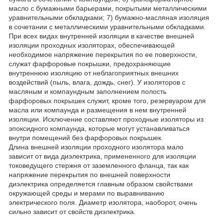
масло с бумажными барьерами, покрытыми металлическими
уравнительными обкладками; 7) бумажно-масляная изоляция
в сочетании с металлическими уравнительными обкладками.
При всех видах внутренней изоляции в качестве внешней
изоляции проходных изоляторах, обеспечивающей
необходимое напряжение перекрытия по ее поверхности,
служат фарфоровые покрышки, предохраняющие
внутреннюю изоляцию от неблагоприятных внешних
воздействий (пыль, влага, дождь, снег). У изоляторов с
масляным и компаундным заполнением полость
фарфоровых покрышек служит, кроме того, резервуаром для
масла или компаунда и размещения в нем внутренней
изоляции. Исключение составляют проходные изоляторы из
эпоксидного компаунда, которые могут устанавливаться
внутри помещений без фарфоровых покрышек.
Длина внешней изоляции проходного изолятора мало
зависит от вида диэлектрика, примененного для изоляции
токоведущего стержня от заземленного фланца, так как
напряжение перекрытия по внешней поверхности
диэлектрика определяется главным образом свойствами
окружающей среды и мерами по выравниванию
электрического поля. Диаметр изолятора, наоборот, очень
сильно зависит от свойств диэлектрика.