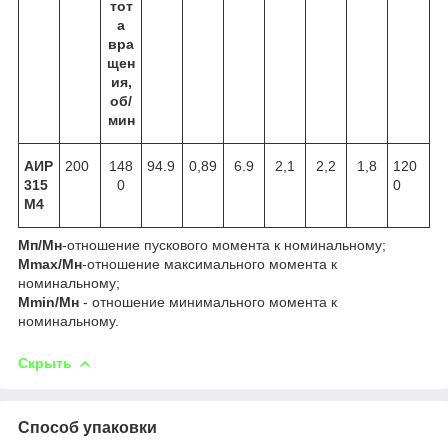
тот
а
вра
щен
ия,
об/
мин
АИР
200
148
94.9
0,89
6.9
2,1
2,2
1,8
120
315
0
0
М4
Мп/Мн
-отношение пускового момента к номинальному;
Мmax/Mн
-отношение максимального момента к
номинальному;
Мmin/Mн
- отношение минимального момента к
номинальному.
Скрыть
Способ упаковки