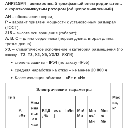
АИР315М4 - асинхронный трехфазный электродвигатель
с короткозамкнутым ротором (общепромышленный).
АИ –
обозначение серии;
Р –
вариант привязки мощности к установочным размерам
(ГОСТ);
315 –
высота оси вращения (габарит);
А, В, С –
длина сердечника (первая длина, вторая длина,
третья длина);
У3,
– климатическое исполнение и категория размещения (по
заказу -
Т2, Т3, У2, У5, УХЛ2, УХЛ4
).
cтепень защиты -
IP54
(по заказу -IP55)
средняя наработка на отказ – не менее
20 000 ч
Класс изоляции обмотки –
«F» и «H»
.
Электрические параметры
Тип
Мас
Ном
са,
ина
кг
Р,
КПД
cos
Iп/Iн
Мп/
Мm
Мmi
льн
кВт
, %
j
Мн
ax/
n/
ая
Мн
Мн
час