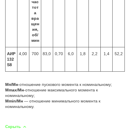
час
тот
а
вра
щен
ия,
об/
мин
АИР
4,00
700
83,0
0,70
6,0
1,8
2,2
1,4
52,2
132
S8
Мп/Мн
-отношение пускового момента к номинальному;
Мmax/Mн
-отношение максимального момента к
номинальному;
Мmin/Mн
― отношение минимального момента к
номинальному.
Скрыть