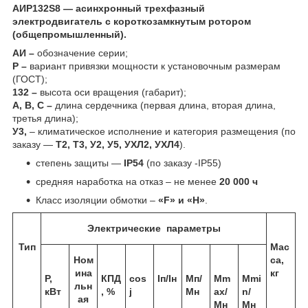
АИР132S8 ― асинхронный трехфазный
электродвигатель с короткозамкнутым ротором
(общепромышленный).
АИ –
обозначение серии;
Р –
вариант привязки мощности к установочным размерам
(ГОСТ);
132 –
высота оси вращения (габарит);
А, В, С –
длина сердечника (первая длина, вторая длина,
третья длина);
У3,
– климатическое исполнение и категория размещения (по
заказу ―
Т2, Т3, У2, У5, УХЛ2, УХЛ4
).
cтепень защиты ―
IP54
(по заказу -IP55)
средняя наработка на отказ – не менее
20 000 ч
Класс изоляции обмотки –
«F» и «H»
.
Электрические параметры
Тип
Мас
Ном
са,
ина
кг
Р,
КПД
cos
Iп/Iн
Мп/
Мm
Мmi
льн
кВт
, %
j
Мн
ax/
n/
ая
Мн
Мн