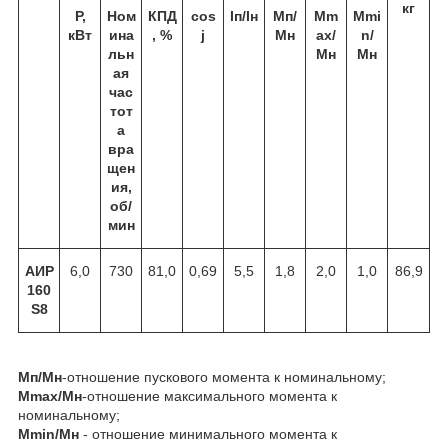
кг
Р,
Ном
КПД
cos
Iп/Iн
Мп/
Мm
Мmi
кВт
ина
, %
j
Мн
ax/
n/
льн
Мн
Мн
ая
час
тот
а
вра
щен
ия,
об/
мин
А
ИР
6,0
730
81,0
0,69
5,5
1,8
2,0
1,0
86,9
1
60
S
8
Мп/Мн
-отношение пускового момента к номинальному;
Мmax/Mн
-отношение максимального момента к
номинальному;
Мmin/Mн
- отношение минимального момента к