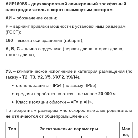
АИР160S8 - двухскоростной асинхронный трехфазный
электродвигатель с короткозамкнутым ротором.
АИ –
обозначение серии;
Р –
вариант привязки мощности к установочным размерам
(ГОСТ);
160 –
высота оси вращения (габарит);
А, В, С –
длина сердечника (первая длина, вторая длина,
третья длина);
У3,
– климатическое исполнение и категория размещения (по
заказу -
Т2, Т3, У2, У5, УХЛ2, УХЛ4
).
cтепень защиты -
IP54
(по заказу -IP55)
средняя наработка на отказ – не менее
20 000 ч
Класс изоляции обмотки –
«F» и «H»
.
По габаритным размерам многоскоростные электродвигатели
не отличаются
от общепромышленных
Тип
Электрические параметры
Мас
са,