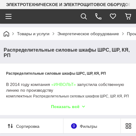
ЭЛЕКТРОТЕХНИЧЕСКОЕ И ЭЛЕКТРОЩИТОВОЕ ОБОРУДОВАН
Товары и услуги
Энергетическое оборудование
Прои
Распределительные силовые шкафы ШРС, ШР, КЯ,
РП
Распределительные силовые шкафы ШРС, ШР, КЯ, РП
В 2014 году компания
«ИНВОЛЬТ»
запустила собственную
линию по производству
комплектных
Распределительных силовых шкафов ШРС, ШР, КЯ, РП
Шкаф представляет собой сборно-разборную конструкцию из гнутых
Показать всё
металлических профилей с установленной на ней вводной
и коммутационно-защитной аппаратурой.
Сортировка
0
Фильтры
Распределительные силовые шкафы ШРС, ШР, КЯ, РП